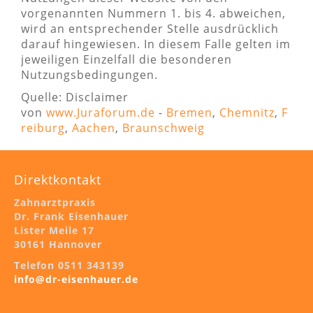
vorgenannten Nummern 1. bis 4. abweichen,
wird an entsprechender Stelle ausdrücklich
darauf hingewiesen. In diesem Falle gelten im
jeweiligen Einzelfall die besonderen
Nutzungsbedingungen.
Quelle: Disclaimer
von
www.Juraforum.de
-
Bremen
,
Chemnitz
,
F
reiburg
,
Aachen
,
Braunschweig
Direktkontakt
Zahnarztpraxis
Dr. Frank Eisenhauer
Lister Meile 17
30161 Hannover
Telefon 0511 343139
info@dr-eisenhauer.de