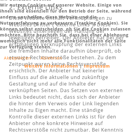
Wir nutzen Cookies auf unserer Website. Einige von
2. Externe Links
ihnen sind essenziell für den Betrieb der Seite, während
andere uns helfen, diese Website und die
Diese Website enthält Verknüpfungen zu
Nutzererfahrung zu verbessern (Tracking Cookies). Sie
Websites Dritter ("externe Links"). Diese
können selbst entscheiden, ob Sie die Cookies zulassen
Websites unterliegen der Haftung der
möchten. Bitte beachten Sie, dass bei einer Ablehnung
jeweiligen Betreiber. Der Anbieter hat bei der
womöglich nicht mehr alle Funktionalitäten der Seite
erstmaligen Verknüpfung der externen Links
zur Verfügung stehen.
die fremden Inhalte daraufhin überprüft, ob
etwaige Rechtsverstöße bestehen. Zu dem
Akzeptieren
Ablehnen
Zeitpunkt waren keine Rechtsverstöße
Weitere Informationen
|
Impressum
ersichtlich. Der Anbieter hat keinerlei
Einfluss auf die aktuelle und zukünftige
Gestaltung und auf die Inhalte der
verknüpften Seiten. Das Setzen von externen
Links bedeutet nicht, dass sich der Anbieter
die hinter dem Verweis oder Link liegenden
Inhalte zu Eigen macht. Eine ständige
Kontrolle dieser externen Links ist für den
Anbieter ohne konkrete Hinweise auf
Rechtsverstöße nicht zumutbar. Bei Kenntnis