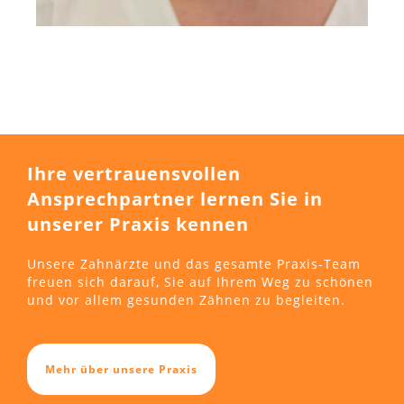
Ihre vertrauensvollen
Ansprechpartner lernen Sie in
unserer Praxis kennen
Unsere Zahnärzte und das gesamte Praxis-Team
freuen sich darauf, Sie auf Ihrem Weg zu schönen
und vor allem gesunden Zähnen zu begleiten.
Mehr über unsere Praxis