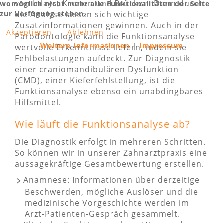
von Inlays, Kronen und Brücken. Denn durch
womöglich nicht mehr alle Funktionalitäten der Seite
zur Verfügung stehen.
die Analyse lassen sich wichtige
Zusatzinformationen gewinnen. Auch in der
Akzeptieren
Ablehnen
Parodontologie kann die Funktionsanalyse
Weitere Informationen
|
Impressum
wertvolle Erkenntnisse liefern, indem sie
Fehlbelastungen aufdeckt. Zur Diagnostik
einer craniomandibulären Dysfunktion
(CMD), einer Kieferfehlstellung, ist die
Funktionsanalyse ebenso ein unabdingbares
Hilfsmittel.
Wie läuft die Funktionsanalyse ab?
Die Diagnostik erfolgt in mehreren Schritten.
So können wir in unserer Zahnarztpraxis eine
aussagekräftige Gesamtbewertung erstellen.
Anamnese: Informationen über derzeitige
Beschwerden, mögliche Auslöser und die
medizinische Vorgeschichte werden im
Arzt-Patienten-Gespräch gesammelt.