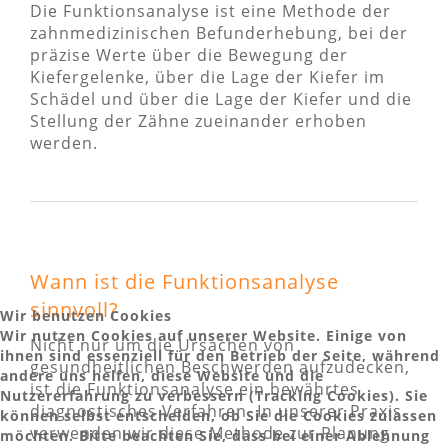
Die Funktionsanalyse ist eine Methode der
zahnmedizinischen Befunderhebung, bei der
präzise Werte über die Bewegung der
Kiefergelenke, über die Lage der Kiefer im
Schädel und über die Lage der Kiefer und die
Stellung der Zähne zueinander erhoben
werden.
Wann ist die Funktionsanalyse
sinnvoll?
Wir benutzen Cookies
Wir nutzen Cookies auf unserer Website. Einige von
Nicht nur um die Ursachen von
ihnen sind essenziell für den Betrieb der Seite, während
gesundheitlichen Beschwerden aufzudecken,
andere uns helfen, diese Website und die
ist die Funktionsanalyse ein bewährtes
Nutzererfahrung zu verbessern (Tracking Cookies). Sie
diagnostisches Verfahren. In unserer Praxis
können selbst entscheiden, ob Sie die Cookies zulassen
verwenden wir diese Methode zur Planung
möchten. Bitte beachten Sie, dass bei einer Ablehnung