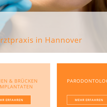
rztpraxis in Hannover
EN & BRÜCKEN
PARODONTOLO
IMPLANTATEN
HR ERFAHREN
MEHR ERFAHREN