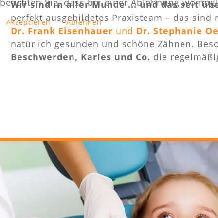
beachten Sie, dass bei einer Ablehnung womögli
Wir sind in aller Munde ... und das seit üb
perfekt ausgebildetes Praxisteam – das sind 
Akzeptieren
Ablehnen
Dr. Frank Eisenhauer
und
Dr. Stephanie O
natürlich gesunden und schöne Zähnen. Beso
Beschwerden, Karies und Co.
die regelmäßi