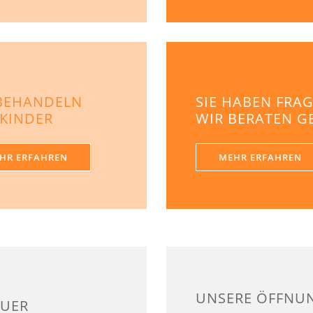
BEHANDELN
SIE HABEN FRA
 KINDER
WIR BERATEN 
HR ERFAHREN
MEHR ERFAHREN
UNSERE ÖFFNU
AUER